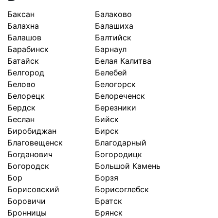
Баксан
Балаково
Балахна
Балашиха
Балашов
Балтийск
Барабинск
Барнаул
Батайск
Белая Калитва
Белгород
Белебей
Белово
Белогорск
Белорецк
Белореченск
Бердск
Березники
Беслан
Бийск
Биробиджан
Бирск
Благовещенск
Благодарный
Богданович
Богородицк
Богородск
Большой Камень
Бор
Борзя
Борисовский
Борисоглебск
Боровичи
Братск
Бронницы
Брянск