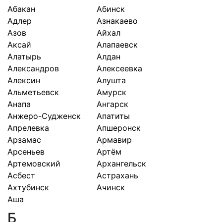
Абакан
Абинск
Адлер
Азнакаево
Азов
Айхал
Аксай
Алапаевск
Алатырь
Алдан
Александров
Алексеевка
Алексин
Алушта
Альметьевск
Амурск
Анапа
Ангарск
Анжеро-Судженск
Апатиты
Апрелевка
Апшеронск
Арзамас
Армавир
Арсеньев
Артём
Артемовский
Архангельск
Асбест
Астрахань
Ахтубинск
Ачинск
Аша
Б