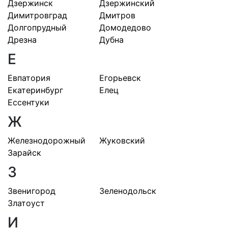
Дзержинск
Дзержинский
Димитровград
Дмитров
Долгопрудный
Домодедово
Дрезна
Дубна
Е
Евпатория
Егорьевск
Екатеринбург
Елец
Ессентуки
Ж
Железнодорожный
Жуковский
Зарайск
З
Звенигород
Зеленодольск
Златоуст
И