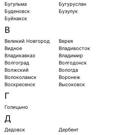
Бугульма
Бугуруслан
Буденовск
Бузулук
Буйнакск
В
Великий Новгород
Верея
Видное
Владивосток
Владикавказ
Владимир
Волгоград
Волгодонск
Волжский
Вологда
Волоколамск
Воронеж
Воскресенск
Высоковск
Г
Голицыно
Д
Дедовск
Дербент