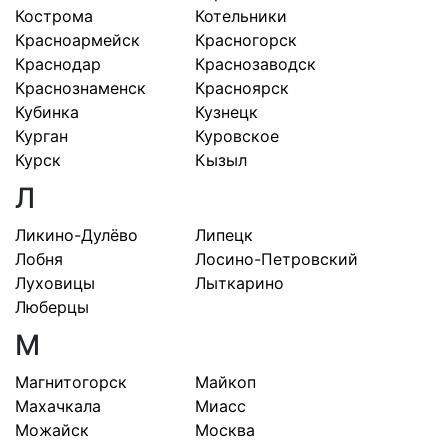
Кострома
Котельники
Красноармейск
Красногорск
Краснодар
Краснозаводск
Краснознаменск
Красноярск
Кубинка
Кузнецк
Курган
Куровское
Курск
Кызыл
Л
Ликино-Дулёво
Липецк
Лобня
Лосино-Петровский
Луховицы
Лыткарино
Люберцы
М
Магнитогорск
Майкоп
Махачкала
Миасс
Можайск
Москва