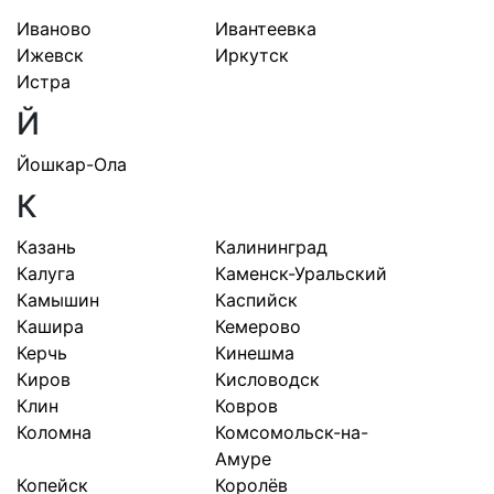
Иваново
Ивантеевка
Ижевск
Иркутск
Истра
Й
Йошкар-Ола
К
Казань
Калининград
Калуга
Каменск-Уральский
Камышин
Каспийск
Кашира
Кемерово
Керчь
Кинешма
Киров
Кисловодск
Клин
Ковров
Коломна
Комсомольск-на-
Амуре
Копейск
Королёв