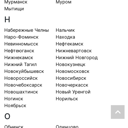
Мурманск
Муром
Мытищи
Н
Набережные Челны
Нальчик
Наро-Фоминск
Находка
Невинномысск
Нефтекамск
Нефтеюганск
Нижневартовск
Нижнекамск
Нижний Новгород
Нижний Тагил
Новокузнецк
Новокуйбышевск
Новомосковск
Новороссийск
Новосибирск
Новочебоксарск
Новочеркасск
Новошахтинск
Новый Уренгой
Ногинск
Норильск
Ноябрьск
О
Обнинск
Одинцово