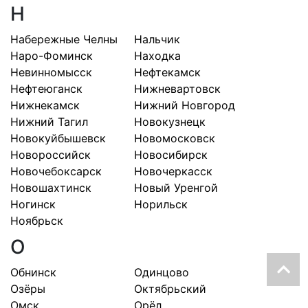
Н
Набережные Челны
Нальчик
Наро-Фоминск
Находка
Невинномысск
Нефтекамск
Нефтеюганск
Нижневартовск
Нижнекамск
Нижний Новгород
Нижний Тагил
Новокузнецк
Новокуйбышевск
Новомосковск
Новороссийск
Новосибирск
Новочебоксарск
Новочеркасск
Новошахтинск
Новый Уренгой
Ногинск
Норильск
Ноябрьск
О
Обнинск
Одинцово
Озёры
Октябрьский
Омск
Орёл