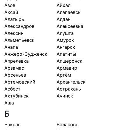
Азов
Айхал
Аксай
Алапаевск
Алатырь
Алдан
Александров
Алексеевка
Алексин
Алушта
Альметьевск
Амурск
Анапа
Ангарск
Анжеро-Судженск
Апатиты
Апрелевка
Апшеронск
Арзамас
Армавир
Арсеньев
Артём
Артемовский
Архангельск
Асбест
Астрахань
Ахтубинск
Ачинск
Аша
Б
Баксан
Балаково