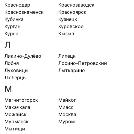
Краснодар
Краснозаводск
Краснознаменск
Красноярск
Кубинка
Кузнецк
Курган
Куровское
Курск
Кызыл
Л
Ликино-Дулёво
Липецк
Лобня
Лосино-Петровский
Луховицы
Лыткарино
Люберцы
М
Магнитогорск
Майкоп
Махачкала
Миасс
Можайск
Москва
Мурманск
Муром
Мытищи