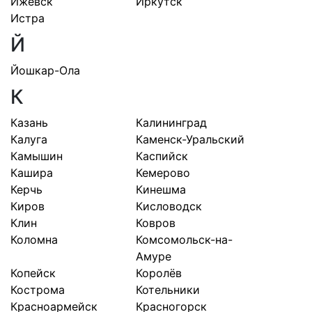
Ижевск
Иркутск
Истра
Й
Йошкар-Ола
К
Казань
Калининград
Калуга
Каменск-Уральский
Камышин
Каспийск
Кашира
Кемерово
Керчь
Кинешма
Киров
Кисловодск
Клин
Ковров
Коломна
Комсомольск-на-
Амуре
Копейск
Королёв
Кострома
Котельники
Красноармейск
Красногорск