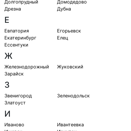
Долгопрудный
Домодедово
Дрезна
Дубна
Е
Евпатория
Егорьевск
Екатеринбург
Елец
Ессентуки
Ж
Железнодорожный
Жуковский
Зарайск
З
Звенигород
Зеленодольск
Златоуст
И
Иваново
Ивантеевка