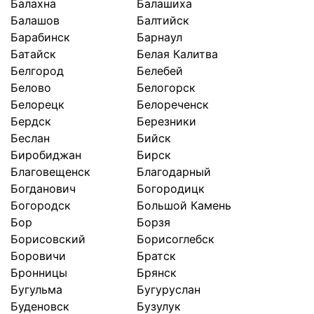
Балахна
Балашиха
Балашов
Балтийск
Барабинск
Барнаул
Батайск
Белая Калитва
Белгород
Белебей
Белово
Белогорск
Белорецк
Белореченск
Бердск
Березники
Беслан
Бийск
Биробиджан
Бирск
Благовещенск
Благодарный
Богданович
Богородицк
Богородск
Большой Камень
Бор
Борзя
Борисовский
Борисоглебск
Боровичи
Братск
Бронницы
Брянск
Бугульма
Бугуруслан
Буденовск
Бузулук