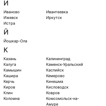
И
Иваново
Ивантеевка
Ижевск
Иркутск
Истра
Й
Йошкар-Ола
К
Казань
Калининград
Калуга
Каменск-Уральский
Камышин
Каспийск
Кашира
Кемерово
Керчь
Кинешма
Киров
Кисловодск
Клин
Ковров
Коломна
Комсомольск-на-
Амуре