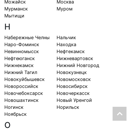
Можайск
Москва
Мурманск
Муром
Мытищи
Н
Набережные Челны
Нальчик
Наро-Фоминск
Находка
Невинномысск
Нефтекамск
Нефтеюганск
Нижневартовск
Нижнекамск
Нижний Новгород
Нижний Тагил
Новокузнецк
Новокуйбышевск
Новомосковск
Новороссийск
Новосибирск
Новочебоксарск
Новочеркасск
Новошахтинск
Новый Уренгой
Ногинск
Норильск
Ноябрьск
О