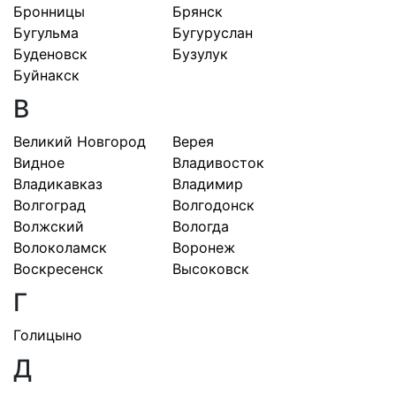
Бронницы
Брянск
Бугульма
Бугуруслан
Буденовск
Бузулук
Буйнакск
В
Великий Новгород
Верея
Видное
Владивосток
Владикавказ
Владимир
Волгоград
Волгодонск
Волжский
Вологда
Волоколамск
Воронеж
Воскресенск
Высоковск
Г
Голицыно
Д