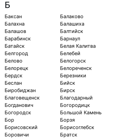
Б
Баксан
Балаково
Балахна
Балашиха
Балашов
Балтийск
Барабинск
Барнаул
Батайск
Белая Калитва
Белгород
Белебей
Белово
Белогорск
Белорецк
Белореченск
Бердск
Березники
Беслан
Бийск
Биробиджан
Бирск
Благовещенск
Благодарный
Богданович
Богородицк
Богородск
Большой Камень
Бор
Борзя
Борисовский
Борисоглебск
Боровичи
Братск