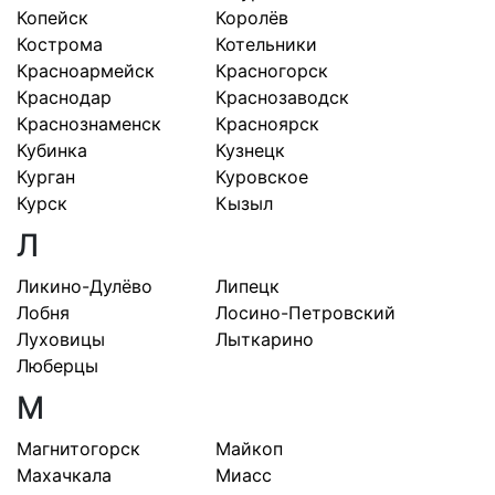
Копейск
Королёв
Кострома
Котельники
Красноармейск
Красногорск
Краснодар
Краснозаводск
Краснознаменск
Красноярск
Кубинка
Кузнецк
Курган
Куровское
Курск
Кызыл
Л
Ликино-Дулёво
Липецк
Лобня
Лосино-Петровский
Луховицы
Лыткарино
Люберцы
М
Магнитогорск
Майкоп
Махачкала
Миасс