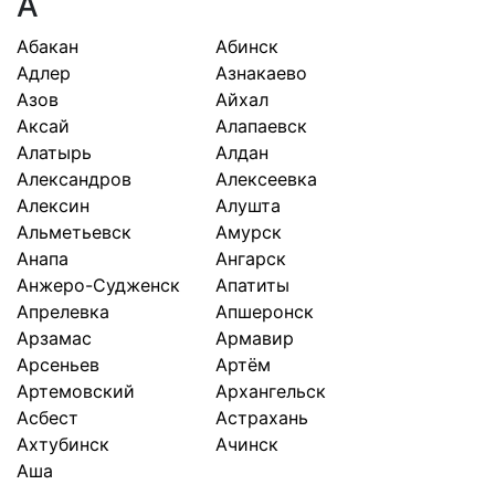
А
Абакан
Абинск
Адлер
Азнакаево
Азов
Айхал
Аксай
Алапаевск
Алатырь
Алдан
Александров
Алексеевка
Алексин
Алушта
Альметьевск
Амурск
Анапа
Ангарск
Анжеро-Судженск
Апатиты
Апрелевка
Апшеронск
Арзамас
Армавир
Арсеньев
Артём
Артемовский
Архангельск
Асбест
Астрахань
Ахтубинск
Ачинск
Аша