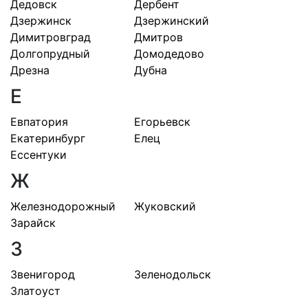
Дедовск
Дербент
Дзержинск
Дзержинский
Димитровград
Дмитров
Долгопрудный
Домодедово
Дрезна
Дубна
Е
Евпатория
Егорьевск
Екатеринбург
Елец
Ессентуки
Ж
Железнодорожный
Жуковский
Зарайск
З
Звенигород
Зеленодольск
Златоуст