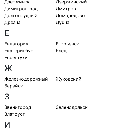
Дзержинск
Дзержинский
Димитровград
Дмитров
Долгопрудный
Домодедово
Дрезна
Дубна
Е
Евпатория
Егорьевск
Екатеринбург
Елец
Ессентуки
Ж
Железнодорожный
Жуковский
Зарайск
З
Звенигород
Зеленодольск
Златоуст
И