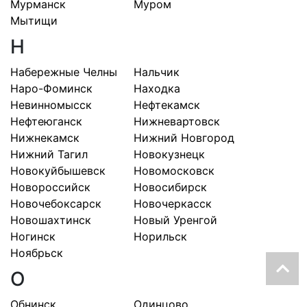
Мурманск
Муром
Мытищи
Н
Набережные Челны
Нальчик
Наро-Фоминск
Находка
Невинномысск
Нефтекамск
Нефтеюганск
Нижневартовск
Нижнекамск
Нижний Новгород
Нижний Тагил
Новокузнецк
Новокуйбышевск
Новомосковск
Новороссийск
Новосибирск
Новочебоксарск
Новочеркасск
Новошахтинск
Новый Уренгой
Ногинск
Норильск
Ноябрьск
О
Обнинск
Одинцово