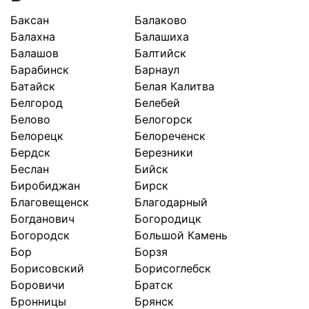
Баксан
Балаково
Балахна
Балашиха
Балашов
Балтийск
Барабинск
Барнаул
Батайск
Белая Калитва
Белгород
Белебей
Белово
Белогорск
Белорецк
Белореченск
Бердск
Березники
Беслан
Бийск
Биробиджан
Бирск
Благовещенск
Благодарный
Богданович
Богородицк
Богородск
Большой Камень
Бор
Борзя
Борисовский
Борисоглебск
Боровичи
Братск
Бронницы
Брянск