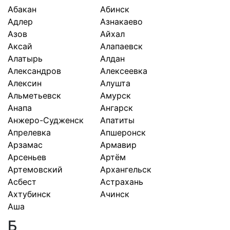
Абакан
Абинск
Адлер
Азнакаево
Азов
Айхал
Аксай
Алапаевск
Алатырь
Алдан
Александров
Алексеевка
Алексин
Алушта
Альметьевск
Амурск
Анапа
Ангарск
Анжеро-Судженск
Апатиты
Апрелевка
Апшеронск
Арзамас
Армавир
Арсеньев
Артём
Артемовский
Архангельск
Асбест
Астрахань
Ахтубинск
Ачинск
Аша
Б