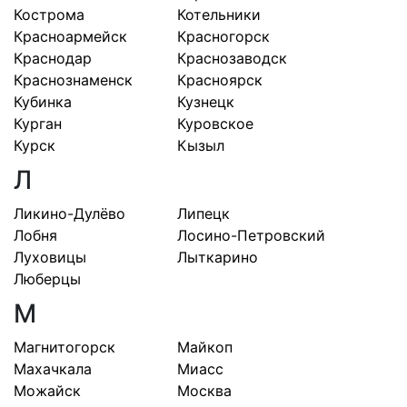
Кострома
Котельники
Красноармейск
Красногорск
Краснодар
Краснозаводск
Краснознаменск
Красноярск
Кубинка
Кузнецк
Курган
Куровское
Курск
Кызыл
Л
Ликино-Дулёво
Липецк
Лобня
Лосино-Петровский
Луховицы
Лыткарино
Люберцы
М
Магнитогорск
Майкоп
Махачкала
Миасс
Можайск
Москва