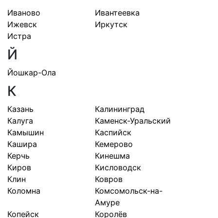
Иваново
Ивантеевка
Ижевск
Иркутск
Истра
Й
Йошкар-Ола
К
Казань
Калининград
Калуга
Каменск-Уральский
Камышин
Каспийск
Кашира
Кемерово
Керчь
Кинешма
Киров
Кисловодск
Клин
Ковров
Коломна
Комсомольск-на-
Амуре
Копейск
Королёв