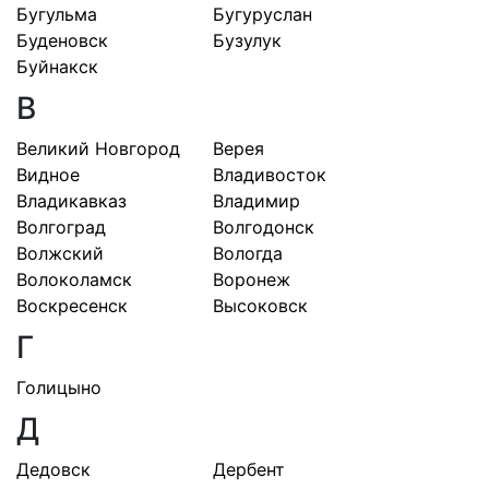
Бугульма
Бугуруслан
Буденовск
Бузулук
Буйнакск
В
Великий Новгород
Верея
Видное
Владивосток
Владикавказ
Владимир
Волгоград
Волгодонск
Волжский
Вологда
Волоколамск
Воронеж
Воскресенск
Высоковск
Г
Голицыно
Д
Дедовск
Дербент