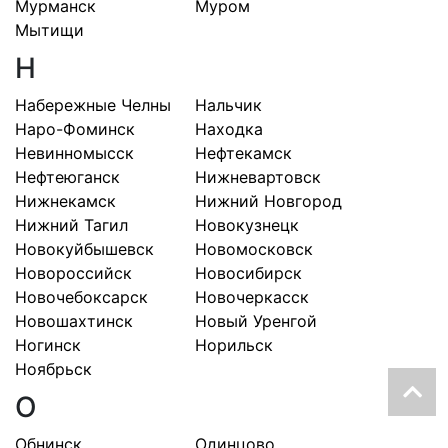
Мурманск
Муром
Мытищи
Н
Набережные Челны
Нальчик
Наро-Фоминск
Находка
Невинномысск
Нефтекамск
Нефтеюганск
Нижневартовск
Нижнекамск
Нижний Новгород
Нижний Тагил
Новокузнецк
Новокуйбышевск
Новомосковск
Новороссийск
Новосибирск
Новочебоксарск
Новочеркасск
Новошахтинск
Новый Уренгой
Ногинск
Норильск
Ноябрьск
О
Обнинск
Одинцово