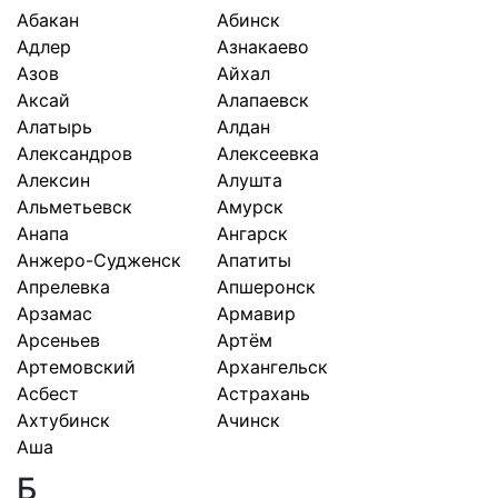
Абакан
Абинск
Адлер
Азнакаево
Азов
Айхал
Аксай
Алапаевск
Алатырь
Алдан
Александров
Алексеевка
Алексин
Алушта
Альметьевск
Амурск
Анапа
Ангарск
Анжеро-Судженск
Апатиты
Апрелевка
Апшеронск
Арзамас
Армавир
Арсеньев
Артём
Артемовский
Архангельск
Асбест
Астрахань
Ахтубинск
Ачинск
Аша
Б