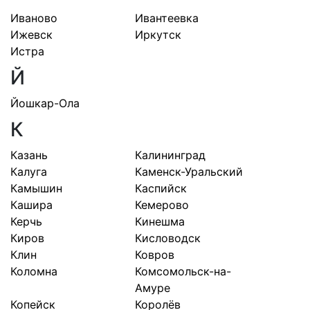
Иваново
Ивантеевка
Ижевск
Иркутск
Истра
Й
Йошкар-Ола
К
Казань
Калининград
Калуга
Каменск-Уральский
Камышин
Каспийск
Кашира
Кемерово
Керчь
Кинешма
Киров
Кисловодск
Клин
Ковров
Коломна
Комсомольск-на-
Амуре
Копейск
Королёв