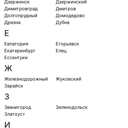
Дзержинск
Дзержинский
Димитровград
Дмитров
Долгопрудный
Домодедово
Дрезна
Дубна
Е
Евпатория
Егорьевск
Екатеринбург
Елец
Ессентуки
Ж
Железнодорожный
Жуковский
Зарайск
З
Звенигород
Зеленодольск
Златоуст
И