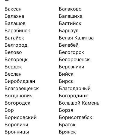
Баксан
Балаково
Балахна
Балашиха
Балашов
Балтийск
Барабинск
Барнаул
Батайск
Белая Калитва
Белгород
Белебей
Белово
Белогорск
Белорецк
Белореченск
Бердск
Березники
Беслан
Бийск
Биробиджан
Бирск
Благовещенск
Благодарный
Богданович
Богородицк
Богородск
Большой Камень
Бор
Борзя
Борисовский
Борисоглебск
Боровичи
Братск
Бронницы
Брянск