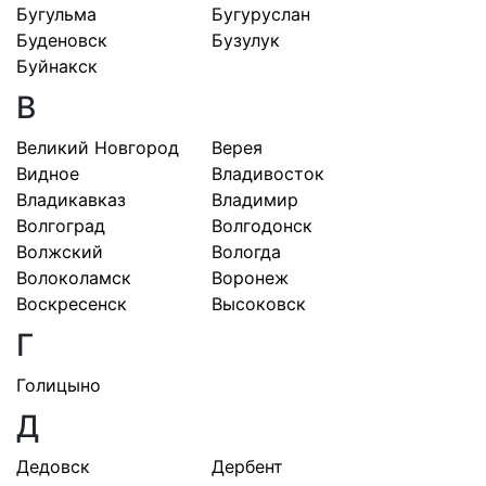
Бугульма
Бугуруслан
Буденовск
Бузулук
Буйнакск
В
Великий Новгород
Верея
Видное
Владивосток
Владикавказ
Владимир
Волгоград
Волгодонск
Волжский
Вологда
Волоколамск
Воронеж
Воскресенск
Высоковск
Г
Голицыно
Д
Дедовск
Дербент