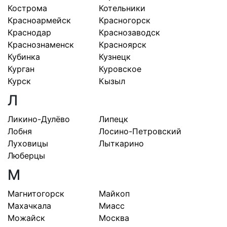
Кострома
Котельники
Красноармейск
Красногорск
Краснодар
Краснозаводск
Краснознаменск
Красноярск
Кубинка
Кузнецк
Курган
Куровское
Курск
Кызыл
Л
Ликино-Дулёво
Липецк
Лобня
Лосино-Петровский
Луховицы
Лыткарино
Люберцы
М
Магнитогорск
Майкоп
Махачкала
Миасс
Можайск
Москва