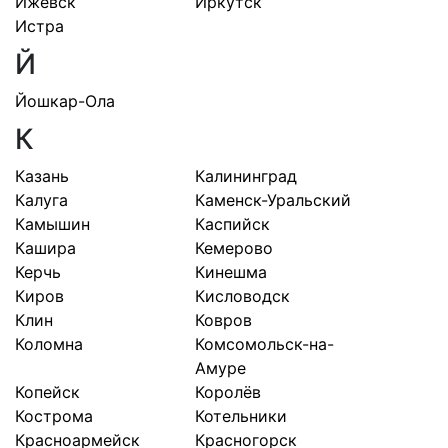
Ижевск
Иркутск
Истра
Й
Йошкар-Ола
К
Казань
Калининград
Калуга
Каменск-Уральский
Камышин
Каспийск
Кашира
Кемерово
Керчь
Кинешма
Киров
Кисловодск
Клин
Ковров
Коломна
Комсомольск-на-
Амуре
Копейск
Королёв
Кострома
Котельники
Красноармейск
Красногорск