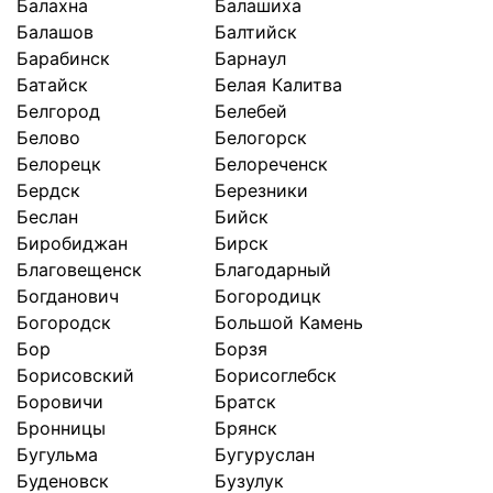
Балахна
Балашиха
Балашов
Балтийск
Барабинск
Барнаул
Батайск
Белая Калитва
Белгород
Белебей
Белово
Белогорск
Белорецк
Белореченск
Бердск
Березники
Беслан
Бийск
Биробиджан
Бирск
Благовещенск
Благодарный
Богданович
Богородицк
Богородск
Большой Камень
Бор
Борзя
Борисовский
Борисоглебск
Боровичи
Братск
Бронницы
Брянск
Бугульма
Бугуруслан
Буденовск
Бузулук