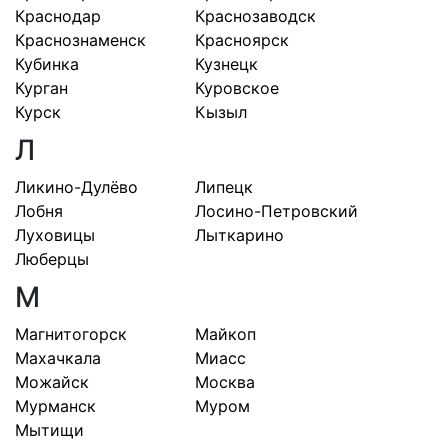
Краснодар
Краснозаводск
Краснознаменск
Красноярск
Кубинка
Кузнецк
Курган
Куровское
Курск
Кызыл
Л
Ликино-Дулёво
Липецк
Лобня
Лосино-Петровский
Луховицы
Лыткарино
Люберцы
М
Магнитогорск
Майкоп
Махачкала
Миасс
Можайск
Москва
Мурманск
Муром
Мытищи