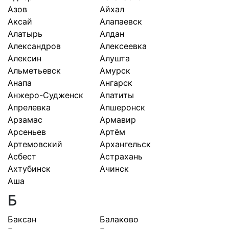
Азов
Айхал
Аксай
Алапаевск
Алатырь
Алдан
Александров
Алексеевка
Алексин
Алушта
Альметьевск
Амурск
Анапа
Ангарск
Анжеро-Судженск
Апатиты
Апрелевка
Апшеронск
Арзамас
Армавир
Арсеньев
Артём
Артемовский
Архангельск
Асбест
Астрахань
Ахтубинск
Ачинск
Аша
Б
Баксан
Балаково