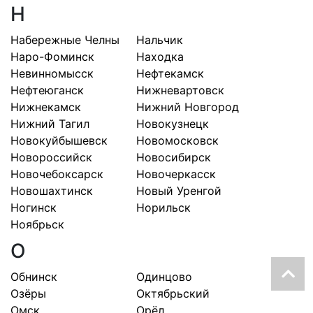
Н
Набережные Челны
Нальчик
Наро-Фоминск
Находка
Невинномысск
Нефтекамск
Нефтеюганск
Нижневартовск
Нижнекамск
Нижний Новгород
Нижний Тагил
Новокузнецк
Новокуйбышевск
Новомосковск
Новороссийск
Новосибирск
Новочебоксарск
Новочеркасск
Новошахтинск
Новый Уренгой
Ногинск
Норильск
Ноябрьск
О
Обнинск
Одинцово
Озёры
Октябрьский
Омск
Орёл