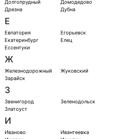
Долгопрудный
Домодедово
Дрезна
Дубна
Е
Евпатория
Егорьевск
Екатеринбург
Елец
Ессентуки
Ж
Железнодорожный
Жуковский
Зарайск
З
Звенигород
Зеленодольск
Златоуст
И
Иваново
Ивантеевка