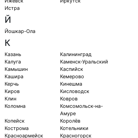
Ижевск
Иркутск
Истра
Й
Йошкар-Ола
К
Казань
Калининград
Калуга
Каменск-Уральский
Камышин
Каспийск
Кашира
Кемерово
Керчь
Кинешма
Киров
Кисловодск
Клин
Ковров
Коломна
Комсомольск-на-
Амуре
Копейск
Королёв
Кострома
Котельники
Красноармейск
Красногорск