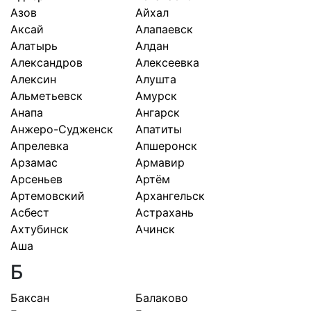
Азов
Айхал
Аксай
Алапаевск
Алатырь
Алдан
Александров
Алексеевка
Алексин
Алушта
Альметьевск
Амурск
Анапа
Ангарск
Анжеро-Судженск
Апатиты
Апрелевка
Апшеронск
Арзамас
Армавир
Арсеньев
Артём
Артемовский
Архангельск
Асбест
Астрахань
Ахтубинск
Ачинск
Аша
Б
Баксан
Балаково