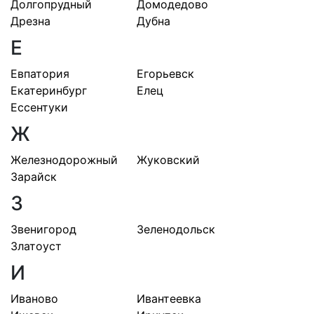
Долгопрудный
Домодедово
Дрезна
Дубна
Е
Евпатория
Егорьевск
Екатеринбург
Елец
Ессентуки
Ж
Железнодорожный
Жуковский
Зарайск
З
Звенигород
Зеленодольск
Златоуст
И
Иваново
Ивантеевка