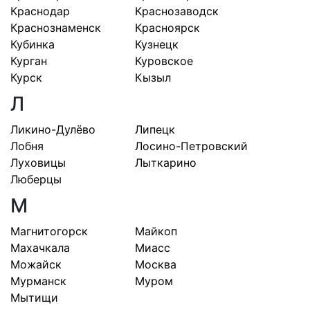
Краснодар
Краснозаводск
Краснознаменск
Красноярск
Кубинка
Кузнецк
Курган
Куровское
Курск
Кызыл
Л
Ликино-Дулёво
Липецк
Лобня
Лосино-Петровский
Луховицы
Лыткарино
Люберцы
М
Магнитогорск
Майкоп
Махачкала
Миасс
Можайск
Москва
Мурманск
Муром
Мытищи