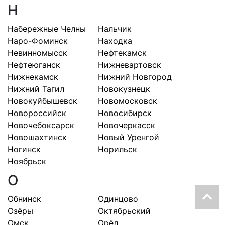
Н
Набережные Челны
Нальчик
Наро-Фоминск
Находка
Невинномысск
Нефтекамск
Нефтеюганск
Нижневартовск
Нижнекамск
Нижний Новгород
Нижний Тагил
Новокузнецк
Новокуйбышевск
Новомосковск
Новороссийск
Новосибирск
Новочебоксарск
Новочеркасск
Новошахтинск
Новый Уренгой
Ногинск
Норильск
Ноябрьск
О
Обнинск
Одинцово
Озёры
Октябрьский
Омск
Орёл