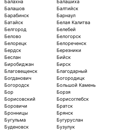
Балахна
Балашиха
Балашов
Балтийск
Барабинск
Барнаул
Батайск
Белая Калитва
Белгород
Белебей
Белово
Белогорск
Белорецк
Белореченск
Бердск
Березники
Беслан
Бийск
Биробиджан
Бирск
Благовещенск
Благодарный
Богданович
Богородицк
Богородск
Большой Камень
Бор
Борзя
Борисовский
Борисоглебск
Боровичи
Братск
Бронницы
Брянск
Бугульма
Бугуруслан
Буденовск
Бузулук